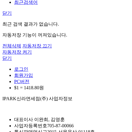
최근검색어
닫기
최근 검색 결과가 없습니다.
자동저장 기능이 꺼져있습니다.
전체삭제
자동저장 끄기
자동저장 켜기
닫기
로그인
회원가입
PC버전
$1 =
1418.80
원
IPARK신라면세점(주) 사업자정보
대표이사
이완희, 김영훈
사업자등록번호
705-87-00066
통신판매업신고
2015-서울용산-01118호