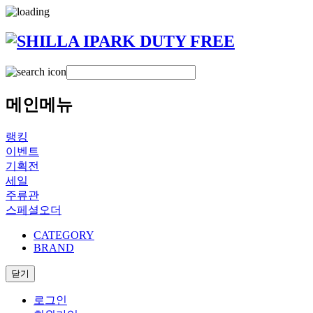
메인메뉴
랭킹
이벤트
기획전
세일
주류관
스페셜오더
CATEGORY
BRAND
닫기
로그인