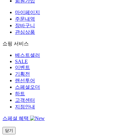
회원가입
마이페이지
주문내역
장바구니
관심상품
쇼핑 서비스
베스트셀러
SALE
이벤트
기획전
랜선투어
스폐셜오더
하트
고객센터
지점안내
스페셜 혜택
닫기