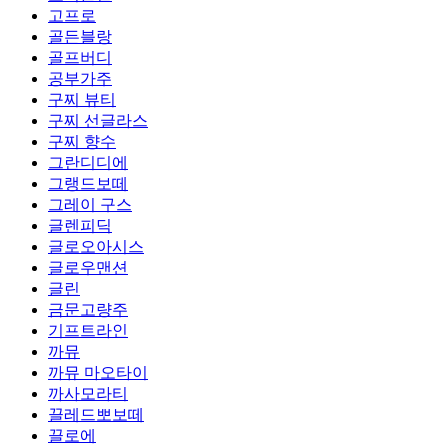
고프로
골든블랑
골프버디
공부가주
구찌 뷰티
구찌 선글라스
구찌 향수
그란디디에
그랭드보떼
그레이 구스
글렌피딕
글로오아시스
글로우맨션
글린
금문고량주
기프트라인
까뮤
까뮤 마오타이
까사모라티
끌레드뽀보떼
끌로에