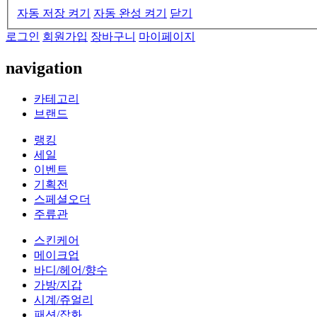
자동 저장 켜기
자동 완성 켜기
닫기
로그인
회원가입
장바구니
마이페이지
navigation
카테고리
브랜드
랭킹
세일
이벤트
기획전
스페셜오더
주류관
스킨케어
메이크업
바디/헤어/향수
가방/지갑
시계/쥬얼리
패션/잡화