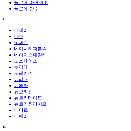
끌로에 아이웨어
끌로에 향수
ㄴ
나세리
나스
넛세린
네이처리퍼블릭
네이처스패밀리
노스페이스
누리에
누페이스
뉴리프
뉴에라
뉴오리진
뉴트리메이드
뉴트리원라이프
니아르
니텔라
ㄷ