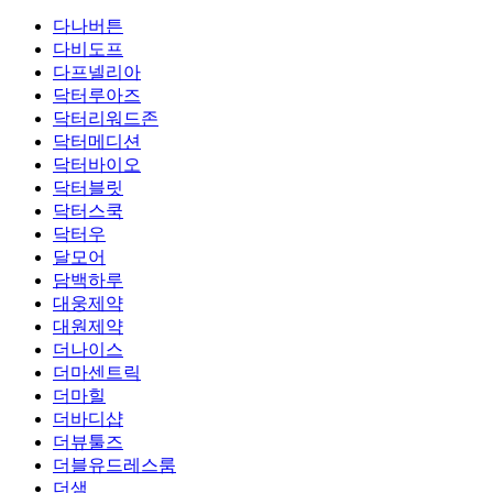
다나버튼
다비도프
다프넬리아
닥터루아즈
닥터리워드존
닥터메디션
닥터바이오
닥터블릿
닥터스쿡
닥터우
달모어
담백하루
대웅제약
대원제약
더나이스
더마센트릭
더마힐
더바디샵
더뷰툴즈
더블유드레스룸
더샘