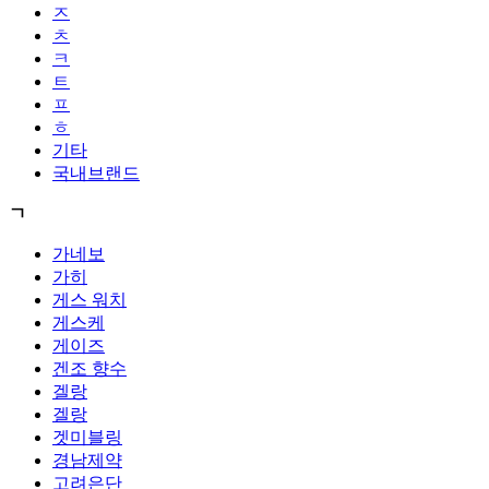
ㅈ
ㅊ
ㅋ
ㅌ
ㅍ
ㅎ
기타
국내브랜드
ㄱ
가네보
가히
게스 워치
게스케
게이즈
겐조 향수
겔랑
겔랑
겟미블링
경남제약
고려은단