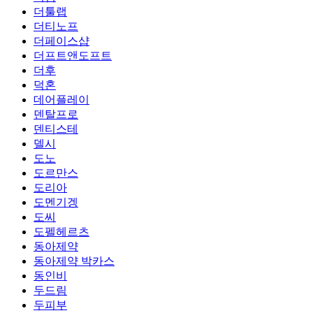
더툴랩
더티노프
더페이스샵
더프트앤도프트
더후
덕혼
데어플레이
덴탈프로
덴티스테
델시
도노
도르만스
도리아
도멘기겡
도씨
도펠헤르츠
동아제약
동아제약 박카스
동인비
두드림
두피부