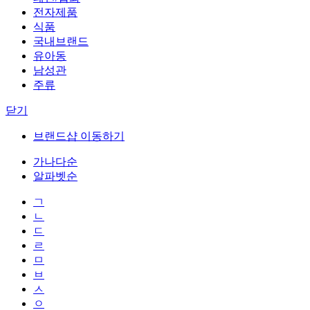
전자제품
식품
국내브랜드
유아동
남성관
주류
닫기
브랜드샵 이동하기
가나다순
알파벳순
ㄱ
ㄴ
ㄷ
ㄹ
ㅁ
ㅂ
ㅅ
ㅇ