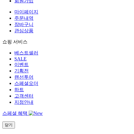
회원가입
마이페이지
주문내역
장바구니
관심상품
쇼핑 서비스
베스트셀러
SALE
이벤트
기획전
랜선투어
스폐셜오더
하트
고객센터
지점안내
스페셜 혜택
닫기