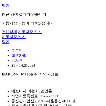
닫기
최근 검색 결과가 없습니다.
자동저장 기능이 꺼져있습니다.
전체삭제
자동저장 끄기
자동저장 켜기
닫기
로그인
회원가입
PC버전
$1 =
1428.20
원
IPARK신라면세점(주) 사업자정보
대표이사
이완희, 김영훈
사업자등록번호
705-87-00066
통신판매업신고
2015-서울용산-01118호
주소
서울시 용산구 한강대로 23길 55