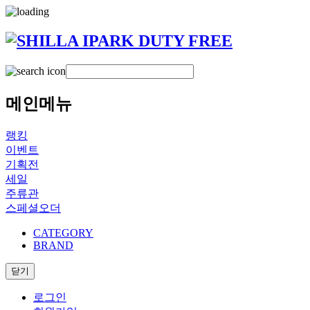
메인메뉴
랭킹
이벤트
기획전
세일
주류관
스페셜오더
CATEGORY
BRAND
닫기
로그인