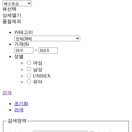
뷰선택
상세열기
품절제외
카테고리
가격($)
~
성별
여성
남성
UNISEX
유아
검색
초기화
검색
검색영역