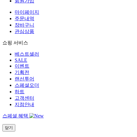
회원가입
마이페이지
주문내역
장바구니
관심상품
쇼핑 서비스
베스트셀러
SALE
이벤트
기획전
랜선투어
스폐셜오더
하트
고객센터
지점안내
스페셜 혜택
닫기