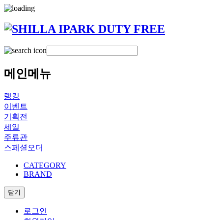
메인메뉴
랭킹
이벤트
기획전
세일
주류관
스페셜오더
CATEGORY
BRAND
닫기
로그인