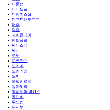
더툴랩
더티노프
더페이스샵
더프트앤도프트
더후
덕혼
데어플레이
덴탈프로
덴티스테
델시
도노
도르만스
도리아
도멘기겡
도씨
도펠헤르츠
동아제약
동아제약 박카스
동인비
두드림
두피부