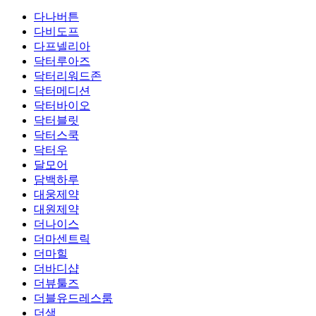
다나버튼
다비도프
다프넬리아
닥터루아즈
닥터리워드존
닥터메디션
닥터바이오
닥터블릿
닥터스쿡
닥터우
달모어
담백하루
대웅제약
대원제약
더나이스
더마센트릭
더마힐
더바디샵
더뷰툴즈
더블유드레스룸
더샘