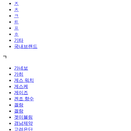
ㅈ
ㅊ
ㅋ
ㅌ
ㅍ
ㅎ
기타
국내브랜드
ㄱ
가네보
가히
게스 워치
게스케
게이즈
겐조 향수
겔랑
겔랑
겟미블링
경남제약
고려은단