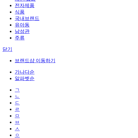
전자제품
식품
국내브랜드
유아동
남성관
주류
닫기
브랜드샵 이동하기
가나다순
알파벳순
ㄱ
ㄴ
ㄷ
ㄹ
ㅁ
ㅂ
ㅅ
ㅇ