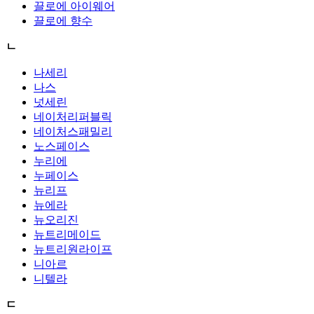
끌로에 아이웨어
끌로에 향수
ㄴ
나세리
나스
넛세린
네이처리퍼블릭
네이처스패밀리
노스페이스
누리에
누페이스
뉴리프
뉴에라
뉴오리진
뉴트리메이드
뉴트리원라이프
니아르
니텔라
ㄷ