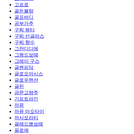
고프로
골든블랑
골프버디
공부가주
구찌 뷰티
구찌 선글라스
구찌 향수
그란디디에
그랭드보떼
그레이 구스
글렌피딕
글로오아시스
글로우맨션
글린
금문고량주
기프트라인
까뮤
까뮤 마오타이
까사모라티
끌레드뽀보떼
끌로에