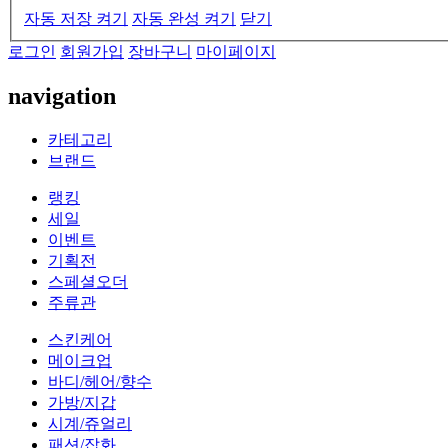
자동 저장 켜기
자동 완성 켜기
닫기
로그인
회원가입
장바구니
마이페이지
navigation
카테고리
브랜드
랭킹
세일
이벤트
기획전
스페셜오더
주류관
스킨케어
메이크업
바디/헤어/향수
가방/지갑
시계/쥬얼리
패션/잡화