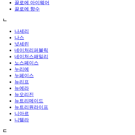
끌로에 아이웨어
끌로에 향수
ㄴ
나세리
나스
넛세린
네이처리퍼블릭
네이처스패밀리
노스페이스
누리에
누페이스
뉴리프
뉴에라
뉴오리진
뉴트리메이드
뉴트리원라이프
니아르
니텔라
ㄷ