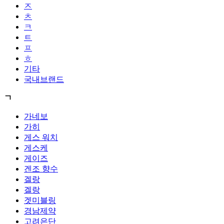
ㅈ
ㅊ
ㅋ
ㅌ
ㅍ
ㅎ
기타
국내브랜드
ㄱ
가네보
가히
게스 워치
게스케
게이즈
겐조 향수
겔랑
겔랑
겟미블링
경남제약
고려은단