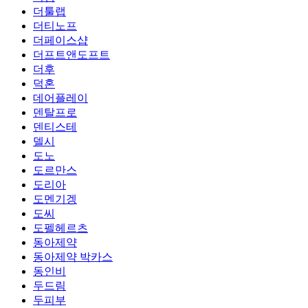
더툴랩
더티노프
더페이스샵
더프트앤도프트
더후
덕혼
데어플레이
덴탈프로
덴티스테
델시
도노
도르만스
도리아
도멘기겡
도씨
도펠헤르츠
동아제약
동아제약 박카스
동인비
두드림
두피부