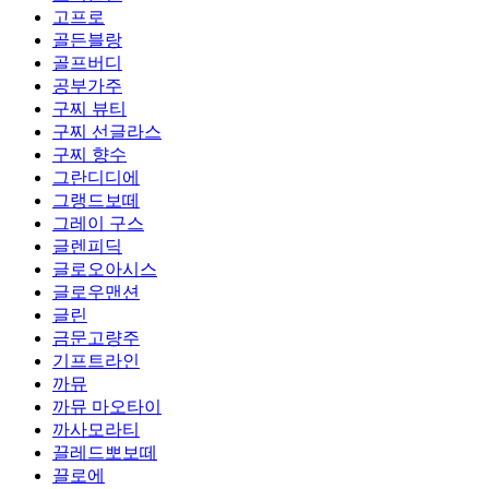
고프로
골든블랑
골프버디
공부가주
구찌 뷰티
구찌 선글라스
구찌 향수
그란디디에
그랭드보떼
그레이 구스
글렌피딕
글로오아시스
글로우맨션
글린
금문고량주
기프트라인
까뮤
까뮤 마오타이
까사모라티
끌레드뽀보떼
끌로에