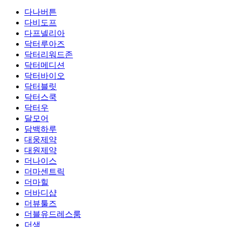
다나버튼
다비도프
다프넬리아
닥터루아즈
닥터리워드존
닥터메디션
닥터바이오
닥터블릿
닥터스쿡
닥터우
달모어
담백하루
대웅제약
대원제약
더나이스
더마센트릭
더마힐
더바디샵
더뷰툴즈
더블유드레스룸
더샘