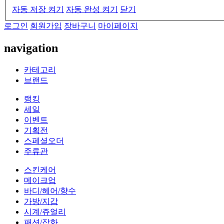
자동 저장 켜기
자동 완성 켜기
닫기
로그인
회원가입
장바구니
마이페이지
navigation
카테고리
브랜드
랭킹
세일
이벤트
기획전
스페셜오더
주류관
스킨케어
메이크업
바디/헤어/향수
가방/지갑
시계/쥬얼리
패션/잡화