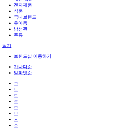
전자제품
식품
국내브랜드
유아동
남성관
주류
닫기
브랜드샵 이동하기
가나다순
알파벳순
ㄱ
ㄴ
ㄷ
ㄹ
ㅁ
ㅂ
ㅅ
ㅇ