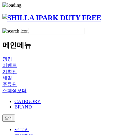
메인메뉴
랭킹
이벤트
기획전
세일
주류관
스페셜오더
CATEGORY
BRAND
닫기
로그인