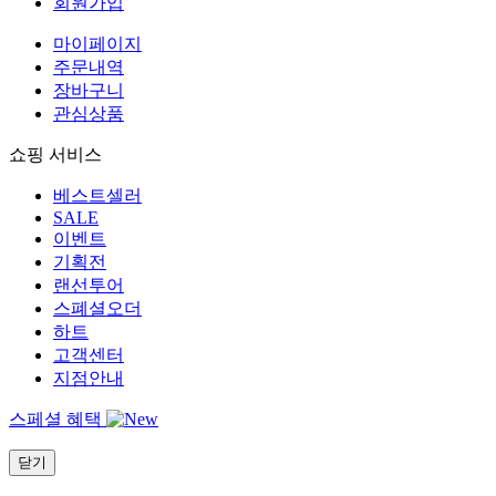
회원가입
마이페이지
주문내역
장바구니
관심상품
쇼핑 서비스
베스트셀러
SALE
이벤트
기획전
랜선투어
스폐셜오더
하트
고객센터
지점안내
스페셜 혜택
닫기