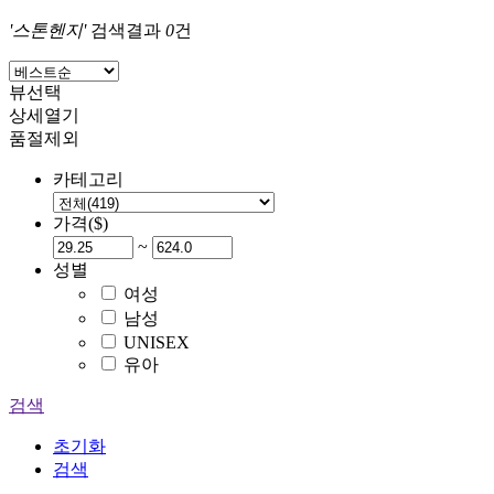
'스톤헨지'
검색결과
0
건
뷰선택
상세열기
품절제외
카테고리
가격($)
~
성별
여성
남성
UNISEX
유아
검색
초기화
검색