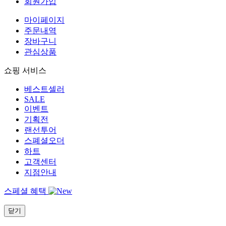
회원가입
마이페이지
주문내역
장바구니
관심상품
쇼핑 서비스
베스트셀러
SALE
이벤트
기획전
랜선투어
스폐셜오더
하트
고객센터
지점안내
스페셜 혜택
닫기