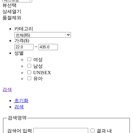
뷰선택
상세열기
품절제외
카테고리
가격($)
~
성별
여성
남성
UNISEX
유아
검색
초기화
검색
검색영역
검색어 입력
결과 내