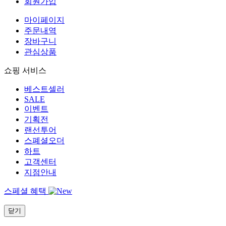
회원가입
마이페이지
주문내역
장바구니
관심상품
쇼핑 서비스
베스트셀러
SALE
이벤트
기획전
랜선투어
스폐셜오더
하트
고객센터
지점안내
스페셜 혜택
닫기