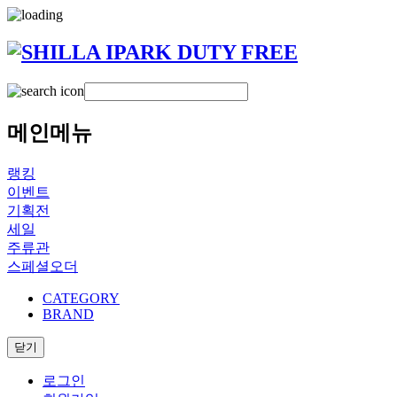
메인메뉴
랭킹
이벤트
기획전
세일
주류관
스페셜오더
CATEGORY
BRAND
닫기
로그인