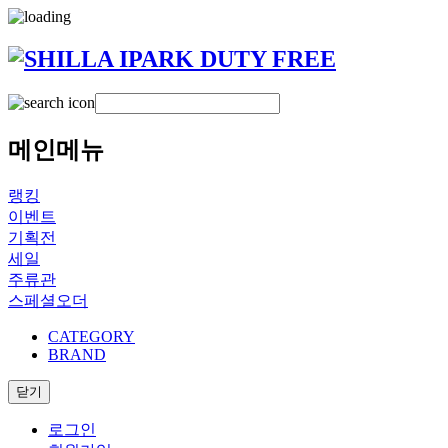
메인메뉴
랭킹
이벤트
기획전
세일
주류관
스페셜오더
CATEGORY
BRAND
닫기
로그인