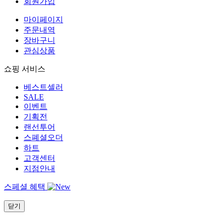
회원가입
마이페이지
주문내역
장바구니
관심상품
쇼핑 서비스
베스트셀러
SALE
이벤트
기획전
랜선투어
스폐셜오더
하트
고객센터
지점안내
스페셜 혜택
닫기