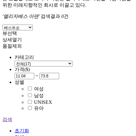
위한 미래지향적인 회사로 이끌고 있다.
'엘리자베스 아덴'
검색결과
0
건
뷰선택
상세열기
품절제외
카테고리
가격($)
~
성별
여성
남성
UNISEX
유아
검색
초기화