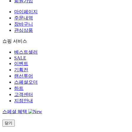
회원가입
마이페이지
주문내역
장바구니
관심상품
쇼핑 서비스
베스트셀러
SALE
이벤트
기획전
랜선투어
스폐셜오더
하트
고객센터
지점안내
스페셜 혜택
닫기