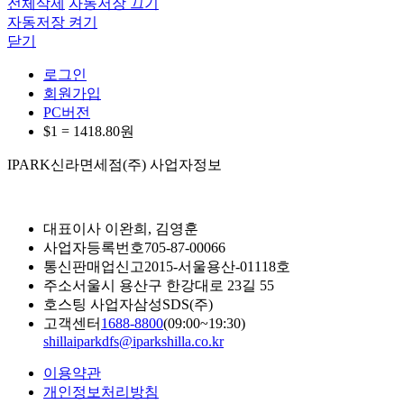
전체삭제
자동저장 끄기
자동저장 켜기
닫기
로그인
회원가입
PC버전
$1 =
1418.80
원
IPARK신라면세점(주) 사업자정보
대표이사
이완희, 김영훈
사업자등록번호
705-87-00066
통신판매업신고
2015-서울용산-01118호
주소
서울시 용산구 한강대로 23길 55
호스팅 사업자
삼성SDS(주)
고객센터
1688-8800
(09:00~19:30)
shillaiparkdfs@iparkshilla.co.kr
이용약관
개인정보처리방침