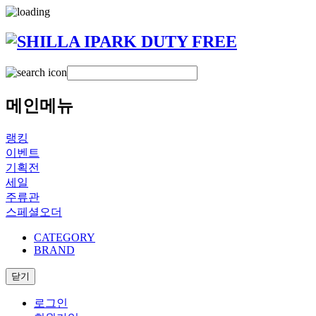
메인메뉴
랭킹
이벤트
기획전
세일
주류관
스페셜오더
CATEGORY
BRAND
닫기
로그인