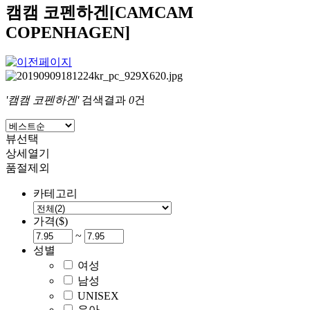
캠캠 코펜하겐[CAMCAM
COPENHAGEN]
'캠캠 코펜하겐'
검색결과
0
건
뷰선택
상세열기
품절제외
카테고리
가격($)
~
성별
여성
남성
UNISEX
유아