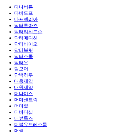
다나버튼
다비도프
다프넬리아
닥터루아즈
닥터리워드존
닥터메디션
닥터바이오
닥터블릿
닥터스쿡
닥터우
달모어
담백하루
대웅제약
대원제약
더나이스
더마센트릭
더마힐
더바디샵
더뷰툴즈
더블유드레스룸
더샘