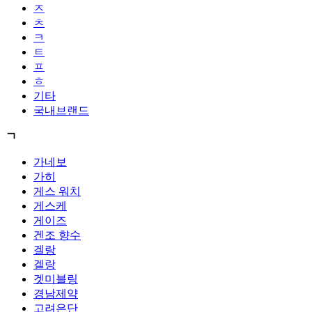
ㅈ
ㅊ
ㅋ
ㅌ
ㅍ
ㅎ
기타
국내브랜드
ㄱ
가네보
가히
게스 워치
게스케
게이즈
겐조 향수
겔랑
겔랑
겟미블링
경남제약
고려은단