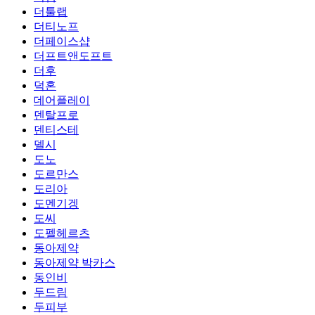
더툴랩
더티노프
더페이스샵
더프트앤도프트
더후
덕혼
데어플레이
덴탈프로
덴티스테
델시
도노
도르만스
도리아
도멘기겡
도씨
도펠헤르츠
동아제약
동아제약 박카스
동인비
두드림
두피부