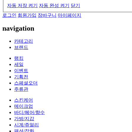
자동 저장 켜기
자동 완성 켜기
닫기
로그인
회원가입
장바구니
마이페이지
navigation
카테고리
브랜드
랭킹
세일
이벤트
기획전
스페셜오더
주류관
스킨케어
메이크업
바디/헤어/향수
가방/지갑
시계/쥬얼리
패션/잡화