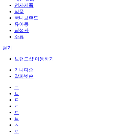
전자제품
식품
국내브랜드
유아동
남성관
주류
닫기
브랜드샵 이동하기
가나다순
알파벳순
ㄱ
ㄴ
ㄷ
ㄹ
ㅁ
ㅂ
ㅅ
ㅇ