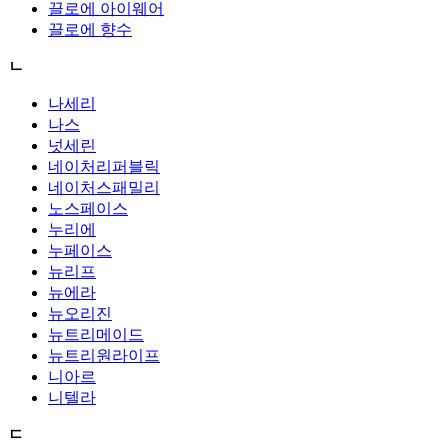
끌로에 아이웨어
끌로에 향수
ㄴ
나세리
나스
넛세린
네이처리퍼블릭
네이처스패밀리
노스페이스
누리에
누페이스
뉴리프
뉴에라
뉴오리진
뉴트리메이드
뉴트리원라이프
니아르
니텔라
ㄷ