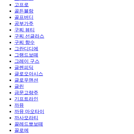
고프로
골든블랑
골프버디
공부가주
구찌 뷰티
구찌 선글라스
구찌 향수
그란디디에
그랭드보떼
그레이 구스
글렌피딕
글로오아시스
글로우맨션
글린
금문고량주
기프트라인
까뮤
까뮤 마오타이
까사모라티
끌레드뽀보떼
끌로에