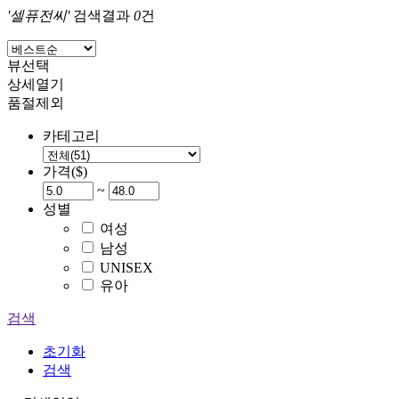
'셀퓨전씨'
검색결과
0
건
뷰선택
상세열기
품절제외
카테고리
가격($)
~
성별
여성
남성
UNISEX
유아
검색
초기화
검색