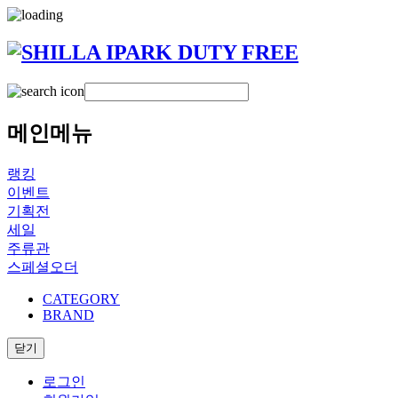
메인메뉴
랭킹
이벤트
기획전
세일
주류관
스페셜오더
CATEGORY
BRAND
닫기
로그인