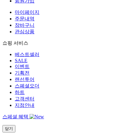
회원가입
마이페이지
주문내역
장바구니
관심상품
쇼핑 서비스
베스트셀러
SALE
이벤트
기획전
랜선투어
스폐셜오더
하트
고객센터
지점안내
스페셜 혜택
닫기