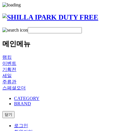
메인메뉴
랭킹
이벤트
기획전
세일
주류관
스페셜오더
CATEGORY
BRAND
닫기
로그인