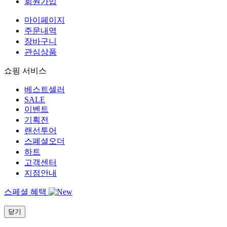
회원가입
마이페이지
주문내역
장바구니
관심상품
쇼핑 서비스
베스트셀러
SALE
이벤트
기획전
랜선투어
스폐셜오더
하트
고객센터
지점안내
스페셜 혜택
닫기