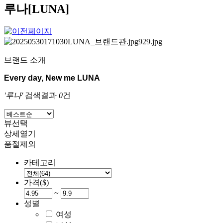
루나[LUNA]
브랜드 소개
Every day, New me LUNA
'루나'
검색결과
0
건
뷰선택
상세열기
품절제외
카테고리
가격($)
~
성별
여성