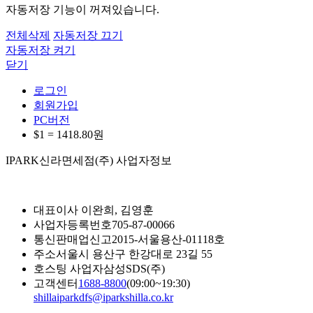
자동저장 기능이 꺼져있습니다.
전체삭제
자동저장 끄기
자동저장 켜기
닫기
로그인
회원가입
PC버전
$1 =
1418.80
원
IPARK신라면세점(주) 사업자정보
대표이사
이완희, 김영훈
사업자등록번호
705-87-00066
통신판매업신고
2015-서울용산-01118호
주소
서울시 용산구 한강대로 23길 55
호스팅 사업자
삼성SDS(주)
고객센터
1688-8800
(09:00~19:30)
shillaiparkdfs@iparkshilla.co.kr