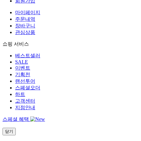
회원가입
마이페이지
주문내역
장바구니
관심상품
쇼핑 서비스
베스트셀러
SALE
이벤트
기획전
랜선투어
스폐셜오더
하트
고객센터
지점안내
스페셜 혜택
닫기