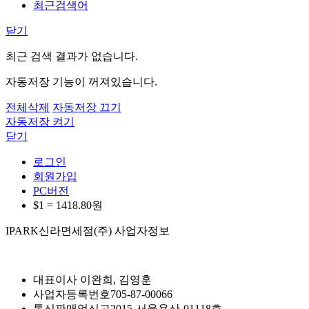
최근검색어
닫기
최근 검색 결과가 없습니다.
자동저장 기능이 꺼져있습니다.
전체삭제
자동저장 끄기
자동저장 켜기
닫기
로그인
회원가입
PC버전
$1 =
1418.80
원
IPARK신라면세점(주) 사업자정보
대표이사
이완희, 김영훈
사업자등록번호
705-87-00066
통신판매업신고
2015-서울용산-01118호