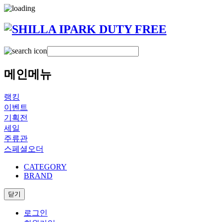
메인메뉴
랭킹
이벤트
기획전
세일
주류관
스페셜오더
CATEGORY
BRAND
닫기
로그인