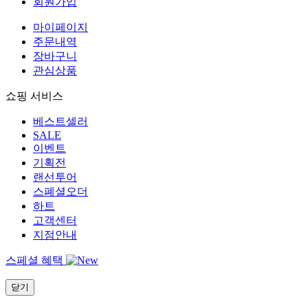
회원가입
마이페이지
주문내역
장바구니
관심상품
쇼핑 서비스
베스트셀러
SALE
이벤트
기획전
랜선투어
스폐셜오더
하트
고객센터
지점안내
스페셜 혜택
닫기