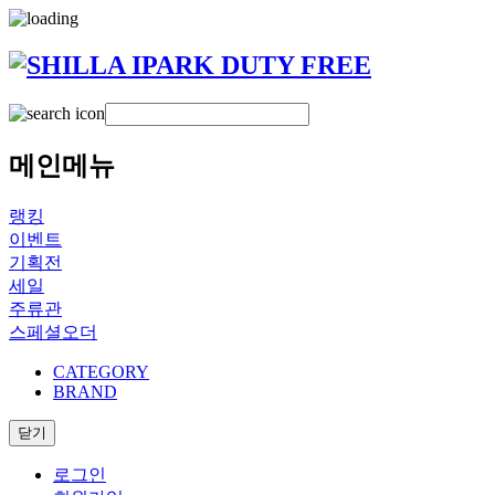
메인메뉴
랭킹
이벤트
기획전
세일
주류관
스페셜오더
CATEGORY
BRAND
닫기
로그인