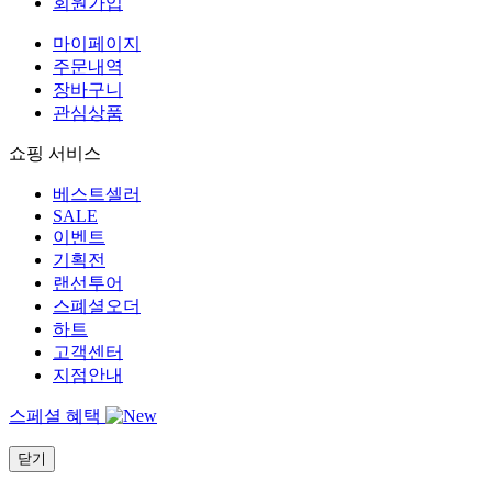
회원가입
마이페이지
주문내역
장바구니
관심상품
쇼핑 서비스
베스트셀러
SALE
이벤트
기획전
랜선투어
스폐셜오더
하트
고객센터
지점안내
스페셜 혜택
닫기