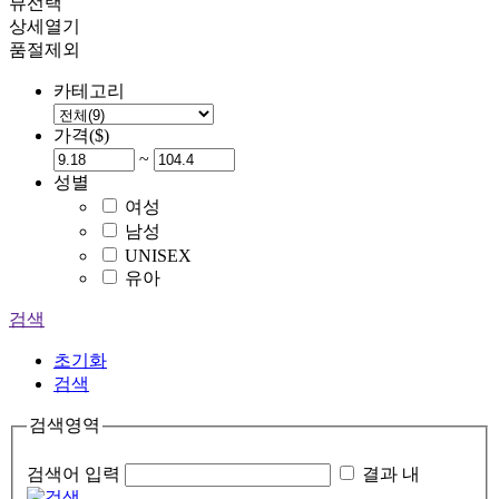
뷰선택
상세열기
품절제외
카테고리
가격($)
~
성별
여성
남성
UNISEX
유아
검색
초기화
검색
검색영역
검색어 입력
결과 내