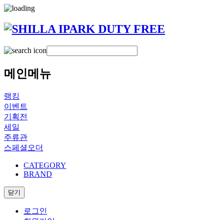
메인메뉴
랭킹
이벤트
기획전
세일
주류관
스페셜오더
CATEGORY
BRAND
닫기
로그인