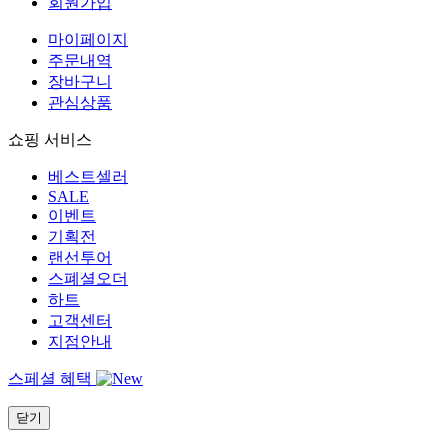
회원가입
마이페이지
주문내역
장바구니
관심상품
쇼핑 서비스
베스트셀러
SALE
이벤트
기획전
랜선투어
스폐셜오더
하트
고객센터
지점안내
스페셜 혜택
닫기