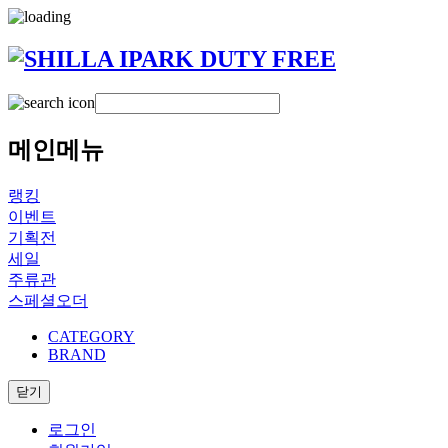
메인메뉴
랭킹
이벤트
기획전
세일
주류관
스페셜오더
CATEGORY
BRAND
닫기
로그인