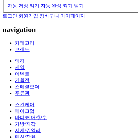
자동 저장 켜기
자동 완성 켜기
닫기
로그인
회원가입
장바구니
마이페이지
navigation
카테고리
브랜드
랭킹
세일
이벤트
기획전
스페셜오더
주류관
스킨케어
메이크업
바디/헤어/향수
가방/지갑
시계/쥬얼리
패션/잡화