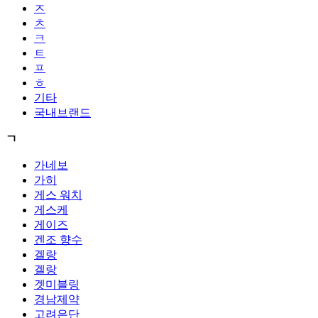
ㅈ
ㅊ
ㅋ
ㅌ
ㅍ
ㅎ
기타
국내브랜드
ㄱ
가네보
가히
게스 워치
게스케
게이즈
겐조 향수
겔랑
겔랑
겟미블링
경남제약
고려은단