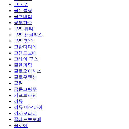
고프로
골든블랑
골프버디
공부가주
구찌 뷰티
구찌 선글라스
구찌 향수
그란디디에
그랭드보떼
그레이 구스
글렌피딕
글로오아시스
글로우맨션
글린
금문고량주
기프트라인
까뮤
까뮤 마오타이
까사모라티
끌레드뽀보떼
끌로에