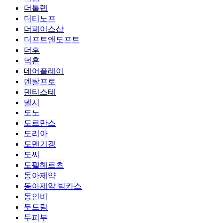
더툴랩
더티노프
더페이스샵
더프트앤도프트
더후
덕혼
데어플레이
덴탈프로
덴티스테
델시
도노
도르만스
도리아
도멘기겡
도씨
도펠헤르츠
동아제약
동아제약 박카스
동인비
두드림
두피부