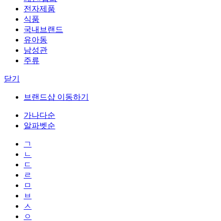
전자제품
식품
국내브랜드
유아동
남성관
주류
닫기
브랜드샵 이동하기
가나다순
알파벳순
ㄱ
ㄴ
ㄷ
ㄹ
ㅁ
ㅂ
ㅅ
ㅇ