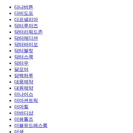
다나버튼
다비도프
다프넬리아
닥터루아즈
닥터리워드존
닥터메디션
닥터바이오
닥터블릿
닥터스쿡
닥터우
달모어
담백하루
대웅제약
대원제약
더나이스
더마센트릭
더마힐
더바디샵
더뷰툴즈
더블유드레스룸
더샘