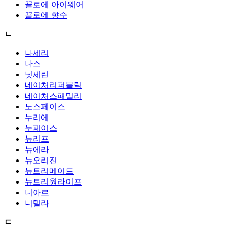
끌로에 아이웨어
끌로에 향수
ㄴ
나세리
나스
넛세린
네이처리퍼블릭
네이처스패밀리
노스페이스
누리에
누페이스
뉴리프
뉴에라
뉴오리진
뉴트리메이드
뉴트리원라이프
니아르
니텔라
ㄷ