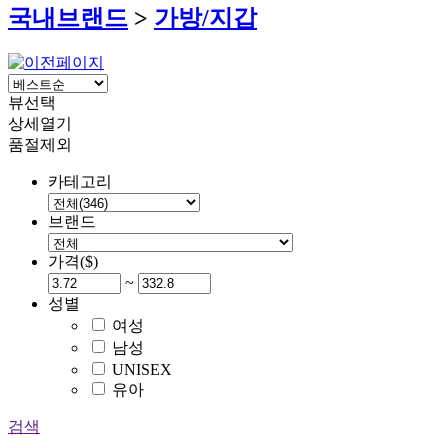
국내브랜드
>
가방/지갑
뷰선택
상세열기
품절제외
카테고리
브랜드
가격($)
~
성별
여성
남성
UNISEX
유아
검색