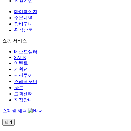
회원가입
마이페이지
주문내역
장바구니
관심상품
쇼핑 서비스
베스트셀러
SALE
이벤트
기획전
랜선투어
스폐셜오더
하트
고객센터
지점안내
스페셜 혜택
닫기