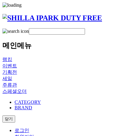
메인메뉴
랭킹
이벤트
기획전
세일
주류관
스페셜오더
CATEGORY
BRAND
닫기
로그인