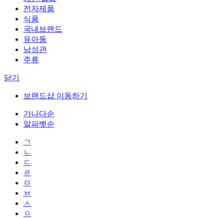
전자제품
식품
국내브랜드
유아동
남성관
주류
닫기
브랜드샵 이동하기
가나다순
알파벳순
ㄱ
ㄴ
ㄷ
ㄹ
ㅁ
ㅂ
ㅅ
ㅇ