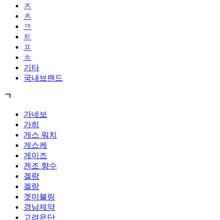
ㅈ
ㅊ
ㅋ
ㅌ
ㅍ
ㅎ
기타
국내브랜드
ㄱ
가네보
가히
게스 워치
게스케
게이즈
겐조 향수
겔랑
겔랑
겟미블링
경남제약
고려은단