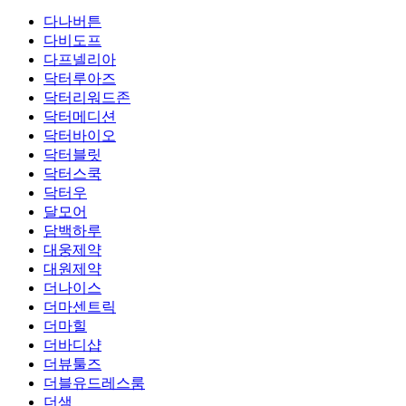
다나버튼
다비도프
다프넬리아
닥터루아즈
닥터리워드존
닥터메디션
닥터바이오
닥터블릿
닥터스쿡
닥터우
달모어
담백하루
대웅제약
대원제약
더나이스
더마센트릭
더마힐
더바디샵
더뷰툴즈
더블유드레스룸
더샘