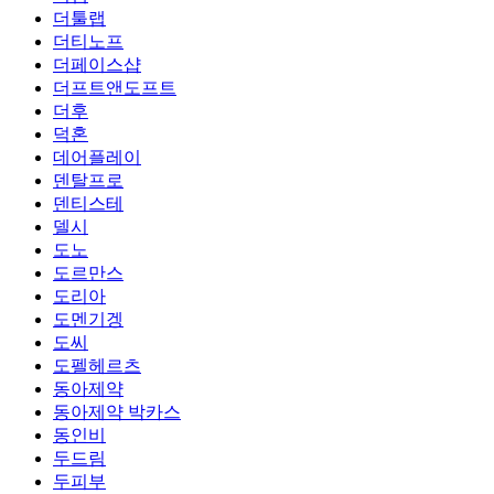
더툴랩
더티노프
더페이스샵
더프트앤도프트
더후
덕혼
데어플레이
덴탈프로
덴티스테
델시
도노
도르만스
도리아
도멘기겡
도씨
도펠헤르츠
동아제약
동아제약 박카스
동인비
두드림
두피부