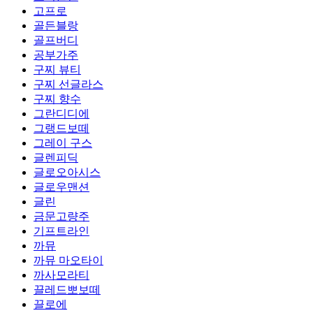
고프로
골든블랑
골프버디
공부가주
구찌 뷰티
구찌 선글라스
구찌 향수
그란디디에
그랭드보떼
그레이 구스
글렌피딕
글로오아시스
글로우맨션
글린
금문고량주
기프트라인
까뮤
까뮤 마오타이
까사모라티
끌레드뽀보떼
끌로에