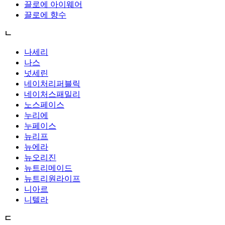
끌로에 아이웨어
끌로에 향수
ㄴ
나세리
나스
넛세린
네이처리퍼블릭
네이처스패밀리
노스페이스
누리에
누페이스
뉴리프
뉴에라
뉴오리진
뉴트리메이드
뉴트리원라이프
니아르
니텔라
ㄷ