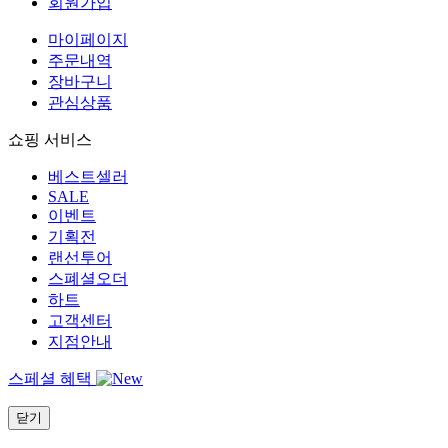
회원가입
마이페이지
주문내역
장바구니
관심상품
쇼핑 서비스
베스트셀러
SALE
이벤트
기획전
랜선투어
스폐셜오더
하트
고객센터
지점안내
스페셜 혜택
닫기