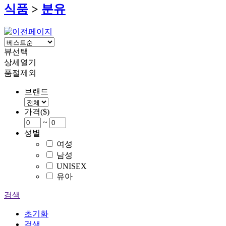
식품
>
분유
뷰선택
상세열기
품절제외
브랜드
가격($)
~
성별
여성
남성
UNISEX
유아
검색
초기화
검색