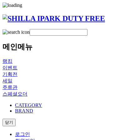
메인메뉴
랭킹
이벤트
기획전
세일
주류관
스페셜오더
CATEGORY
BRAND
닫기
로그인