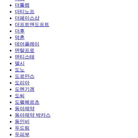
더툴랩
더티노프
더페이스샵
더프트앤도프트
더후
덕혼
데어플레이
덴탈프로
덴티스테
델시
도노
도르만스
도리아
도멘기겡
도씨
도펠헤르츠
동아제약
동아제약 박카스
동인비
두드림
두피부