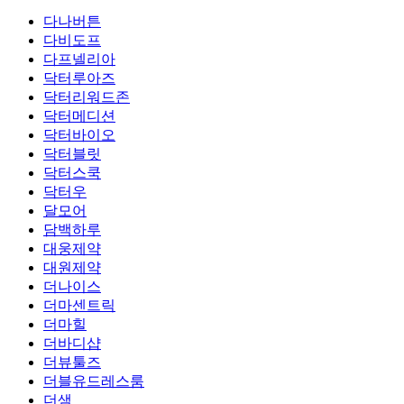
다나버튼
다비도프
다프넬리아
닥터루아즈
닥터리워드존
닥터메디션
닥터바이오
닥터블릿
닥터스쿡
닥터우
달모어
담백하루
대웅제약
대원제약
더나이스
더마센트릭
더마힐
더바디샵
더뷰툴즈
더블유드레스룸
더샘