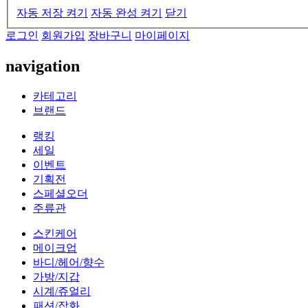
자동 저장 켜기
자동 완성 켜기
닫기
로그인
회원가입
장바구니
마이페이지
navigation
카테고리
브랜드
랭킹
세일
이벤트
기획전
스페셜오더
주류관
스킨케어
메이크업
바디/헤어/향수
가방/지갑
시계/쥬얼리
패션/잡화