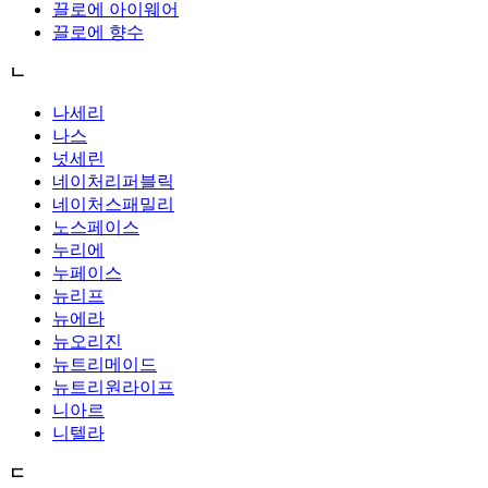
끌로에 아이웨어
끌로에 향수
ㄴ
나세리
나스
넛세린
네이처리퍼블릭
네이처스패밀리
노스페이스
누리에
누페이스
뉴리프
뉴에라
뉴오리진
뉴트리메이드
뉴트리원라이프
니아르
니텔라
ㄷ