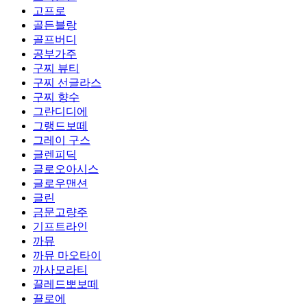
고프로
골든블랑
골프버디
공부가주
구찌 뷰티
구찌 선글라스
구찌 향수
그란디디에
그랭드보떼
그레이 구스
글렌피딕
글로오아시스
글로우맨션
글린
금문고량주
기프트라인
까뮤
까뮤 마오타이
까사모라티
끌레드뽀보떼
끌로에