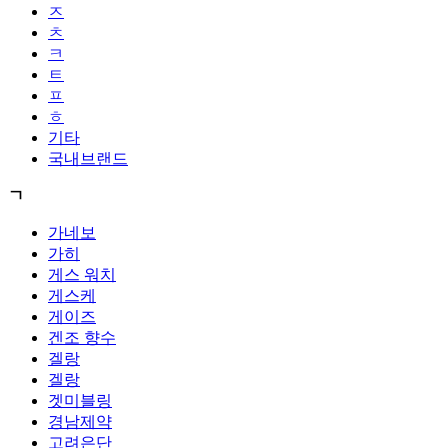
ㅈ
ㅊ
ㅋ
ㅌ
ㅍ
ㅎ
기타
국내브랜드
ㄱ
가네보
가히
게스 워치
게스케
게이즈
겐조 향수
겔랑
겔랑
겟미블링
경남제약
고려은단