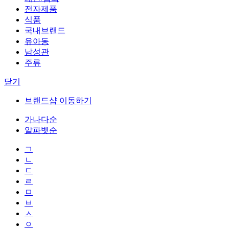
전자제품
식품
국내브랜드
유아동
남성관
주류
닫기
브랜드샵 이동하기
가나다순
알파벳순
ㄱ
ㄴ
ㄷ
ㄹ
ㅁ
ㅂ
ㅅ
ㅇ