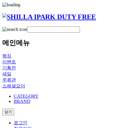
메인메뉴
랭킹
이벤트
기획전
세일
주류관
스페셜오더
CATEGORY
BRAND
닫기
로그인