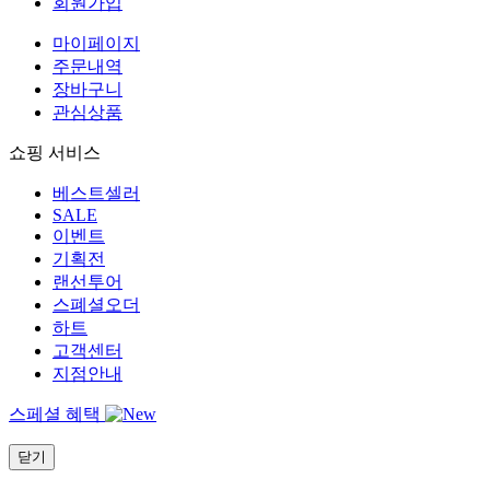
회원가입
마이페이지
주문내역
장바구니
관심상품
쇼핑 서비스
베스트셀러
SALE
이벤트
기획전
랜선투어
스폐셜오더
하트
고객센터
지점안내
스페셜 혜택
닫기