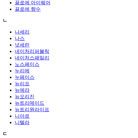
끌로에 아이웨어
끌로에 향수
ㄴ
나세리
나스
넛세린
네이처리퍼블릭
네이처스패밀리
노스페이스
누리에
누페이스
뉴리프
뉴에라
뉴오리진
뉴트리메이드
뉴트리원라이프
니아르
니텔라
ㄷ