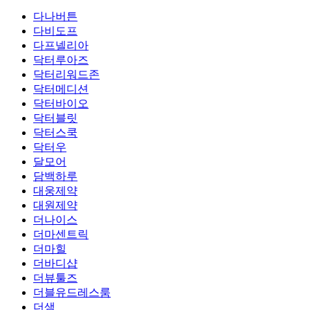
다나버튼
다비도프
다프넬리아
닥터루아즈
닥터리워드존
닥터메디션
닥터바이오
닥터블릿
닥터스쿡
닥터우
달모어
담백하루
대웅제약
대원제약
더나이스
더마센트릭
더마힐
더바디샵
더뷰툴즈
더블유드레스룸
더샘