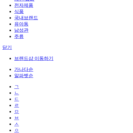
전자제품
식품
국내브랜드
유아동
남성관
주류
닫기
브랜드샵 이동하기
가나다순
알파벳순
ㄱ
ㄴ
ㄷ
ㄹ
ㅁ
ㅂ
ㅅ
ㅇ