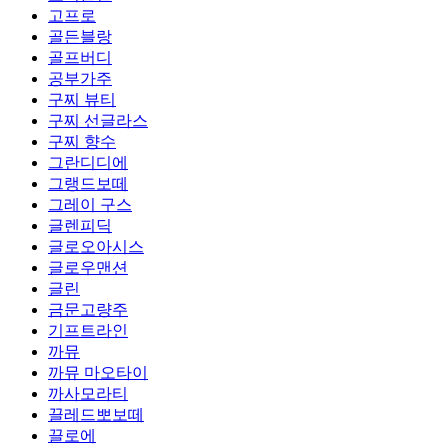
고프로
골든블랑
골프버디
공부가주
구찌 뷰티
구찌 선글라스
구찌 향수
그란디디에
그랭드보떼
그레이 구스
글렌피딕
글로오아시스
글로우맨션
글린
금문고량주
기프트라인
까뮤
까뮤 마오타이
까사모라티
끌레드뽀보떼
끌로에