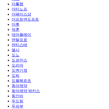
더툴랩
더티노프
더페이스샵
더프트앤도프트
더후
덕혼
데어플레이
덴탈프로
덴티스테
델시
도노
도르만스
도리아
도멘기겡
도씨
도펠헤르츠
동아제약
동아제약 박카스
동인비
두드림
두피부