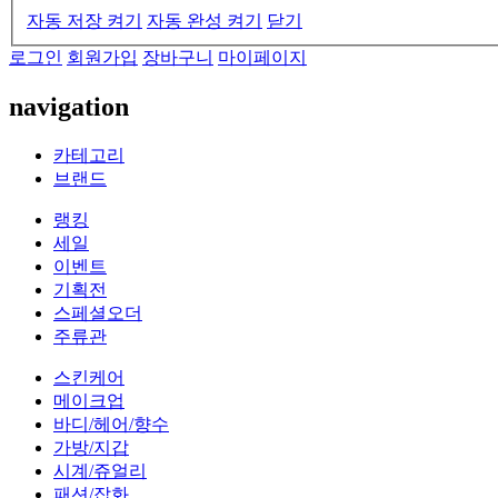
자동 저장 켜기
자동 완성 켜기
닫기
로그인
회원가입
장바구니
마이페이지
navigation
카테고리
브랜드
랭킹
세일
이벤트
기획전
스페셜오더
주류관
스킨케어
메이크업
바디/헤어/향수
가방/지갑
시계/쥬얼리
패션/잡화