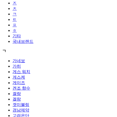
ㅈ
ㅊ
ㅋ
ㅌ
ㅍ
ㅎ
기타
국내브랜드
ㄱ
가네보
가히
게스 워치
게스케
게이즈
겐조 향수
겔랑
겔랑
겟미블링
경남제약
고려은단