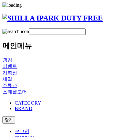
메인메뉴
랭킹
이벤트
기획전
세일
주류관
스페셜오더
CATEGORY
BRAND
닫기
로그인