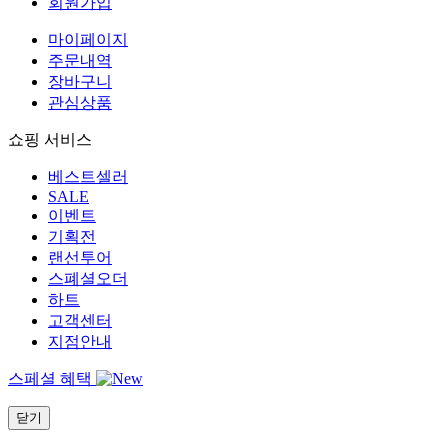
회원가입
마이페이지
주문내역
장바구니
관심상품
쇼핑 서비스
베스트셀러
SALE
이벤트
기획전
랜선투어
스폐셜오더
하트
고객센터
지점안내
스페셜 혜택
닫기