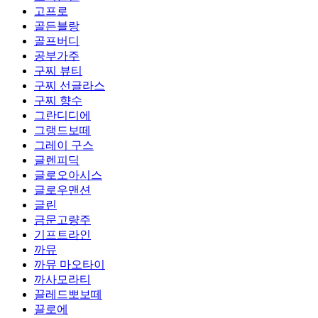
고프로
골든블랑
골프버디
공부가주
구찌 뷰티
구찌 선글라스
구찌 향수
그란디디에
그랭드보떼
그레이 구스
글렌피딕
글로오아시스
글로우맨션
글린
금문고량주
기프트라인
까뮤
까뮤 마오타이
까사모라티
끌레드뽀보떼
끌로에