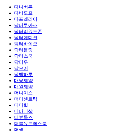
다나버튼
다비도프
다프넬리아
닥터루아즈
닥터리워드존
닥터메디션
닥터바이오
닥터블릿
닥터스쿡
닥터우
달모어
담백하루
대웅제약
대원제약
더나이스
더마센트릭
더마힐
더바디샵
더뷰툴즈
더블유드레스룸
더샘