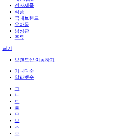
전자제품
식품
국내브랜드
유아동
남성관
주류
닫기
브랜드샵 이동하기
가나다순
알파벳순
ㄱ
ㄴ
ㄷ
ㄹ
ㅁ
ㅂ
ㅅ
ㅇ