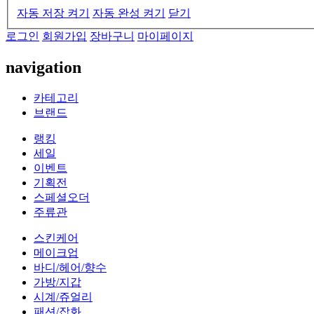
자동 저장 켜기
자동 완성 켜기
닫기
로그인
회원가입
장바구니
마이페이지
navigation
카테고리
브랜드
랭킹
세일
이벤트
기획전
스페셜오더
주류관
스킨케어
메이크업
바디/헤어/향수
가방/지갑
시계/쥬얼리
패션/잡화