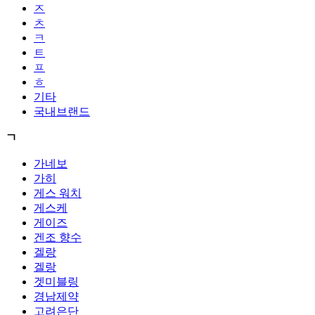
ㅈ
ㅊ
ㅋ
ㅌ
ㅍ
ㅎ
기타
국내브랜드
ㄱ
가네보
가히
게스 워치
게스케
게이즈
겐조 향수
겔랑
겔랑
겟미블링
경남제약
고려은단