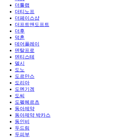
더툴랩
더티노프
더페이스샵
더프트앤도프트
더후
덕혼
데어플레이
덴탈프로
덴티스테
델시
도노
도르만스
도리아
도멘기겡
도씨
도펠헤르츠
동아제약
동아제약 박카스
동인비
두드림
두피부