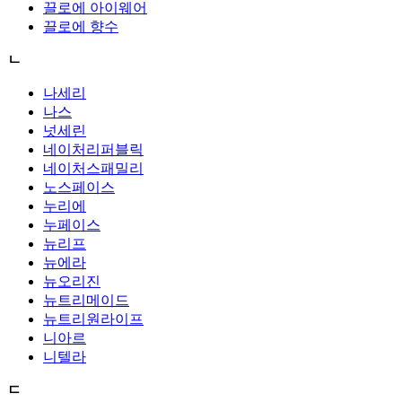
끌로에 아이웨어
끌로에 향수
ㄴ
나세리
나스
넛세린
네이처리퍼블릭
네이처스패밀리
노스페이스
누리에
누페이스
뉴리프
뉴에라
뉴오리진
뉴트리메이드
뉴트리원라이프
니아르
니텔라
ㄷ