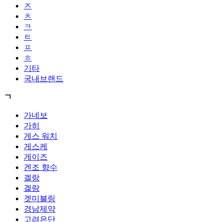
ㅈ
ㅊ
ㅋ
ㅌ
ㅍ
ㅎ
기타
국내브랜드
ㄱ
가네보
가히
게스 워치
게스케
게이즈
겐조 향수
겔랑
겔랑
겟미블링
경남제약
고려은단