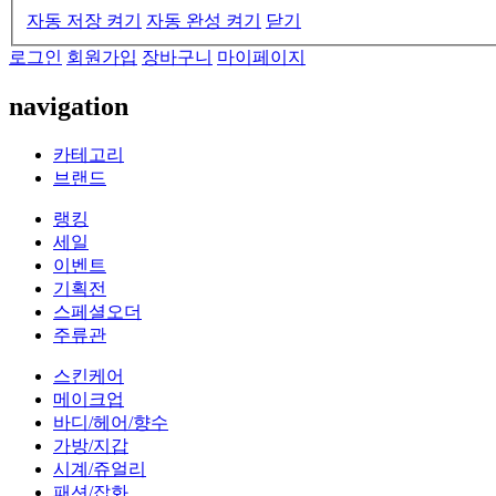
자동 저장 켜기
자동 완성 켜기
닫기
로그인
회원가입
장바구니
마이페이지
navigation
카테고리
브랜드
랭킹
세일
이벤트
기획전
스페셜오더
주류관
스킨케어
메이크업
바디/헤어/향수
가방/지갑
시계/쥬얼리
패션/잡화