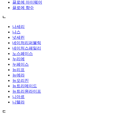
끌로에 아이웨어
끌로에 향수
ㄴ
나세리
나스
넛세린
네이처리퍼블릭
네이처스패밀리
노스페이스
누리에
누페이스
뉴리프
뉴에라
뉴오리진
뉴트리메이드
뉴트리원라이프
니아르
니텔라
ㄷ