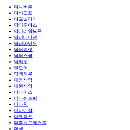
다나버튼
다비도프
다프넬리아
닥터루아즈
닥터리워드존
닥터메디션
닥터바이오
닥터블릿
닥터스쿡
닥터우
달모어
담백하루
대웅제약
대원제약
더나이스
더마센트릭
더마힐
더바디샵
더뷰툴즈
더블유드레스룸
더샘