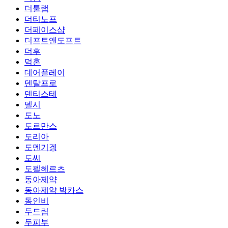
더툴랩
더티노프
더페이스샵
더프트앤도프트
더후
덕혼
데어플레이
덴탈프로
덴티스테
델시
도노
도르만스
도리아
도멘기겡
도씨
도펠헤르츠
동아제약
동아제약 박카스
동인비
두드림
두피부