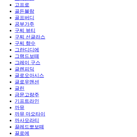
고프로
골든블랑
골프버디
공부가주
구찌 뷰티
구찌 선글라스
구찌 향수
그란디디에
그랭드보떼
그레이 구스
글렌피딕
글로오아시스
글로우맨션
글린
금문고량주
기프트라인
까뮤
까뮤 마오타이
까사모라티
끌레드뽀보떼
끌로에