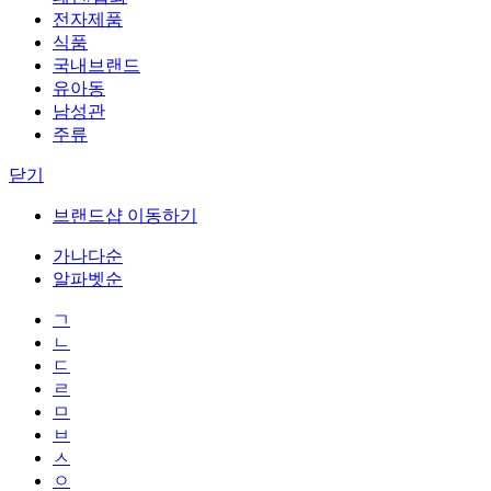
전자제품
식품
국내브랜드
유아동
남성관
주류
닫기
브랜드샵 이동하기
가나다순
알파벳순
ㄱ
ㄴ
ㄷ
ㄹ
ㅁ
ㅂ
ㅅ
ㅇ