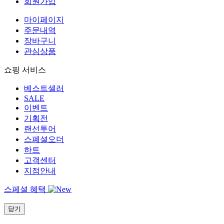
회원가입
마이페이지
주문내역
장바구니
관심상품
쇼핑 서비스
베스트셀러
SALE
이벤트
기획전
랜선투어
스폐셜오더
하트
고객센터
지점안내
스페셜 혜택
닫기