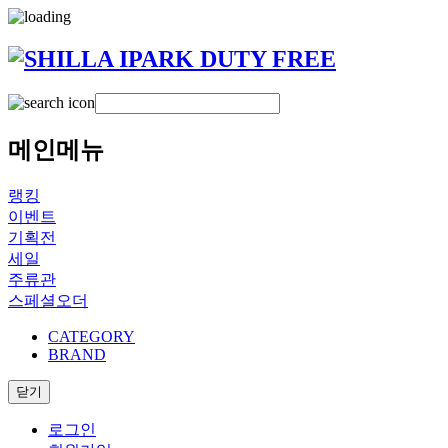
메인메뉴
랭킹
이벤트
기획전
세일
주류관
스페셜오더
CATEGORY
BRAND
닫기
로그인