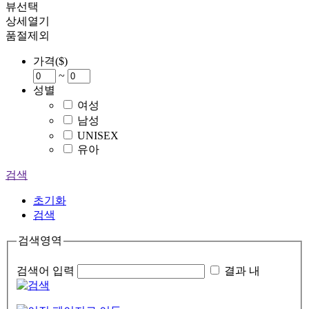
뷰선택
상세열기
품절제외
가격($)
~
성별
여성
남성
UNISEX
유아
검색
초기화
검색
검색영역
검색어 입력
결과 내