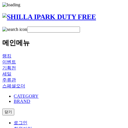
메인메뉴
랭킹
이벤트
기획전
세일
주류관
스페셜오더
CATEGORY
BRAND
닫기
로그인