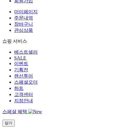
회원가입
마이페이지
주문내역
장바구니
관심상품
쇼핑 서비스
베스트셀러
SALE
이벤트
기획전
랜선투어
스폐셜오더
하트
고객센터
지점안내
스페셜 혜택
닫기