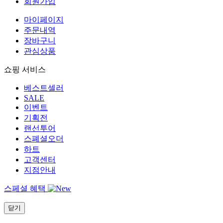
회원가입
마이페이지
주문내역
장바구니
관심상품
쇼핑 서비스
베스트셀러
SALE
이벤트
기획전
랜선투어
스폐셜오더
하트
고객센터
지점안내
스페셜 혜택
닫기