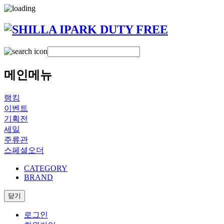
메인메뉴
랭킹
이벤트
기획전
세일
주류관
스페셜오더
CATEGORY
BRAND
닫기
로그인