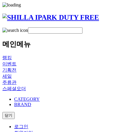
메인메뉴
랭킹
이벤트
기획전
세일
주류관
스페셜오더
CATEGORY
BRAND
닫기
로그인