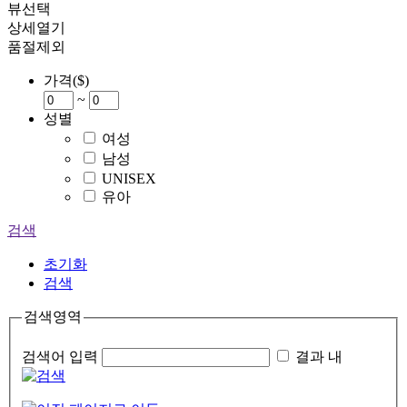
뷰선택
상세열기
품절제외
가격($)
~
성별
여성
남성
UNISEX
유아
검색
초기화
검색
검색영역
검색어 입력
결과 내