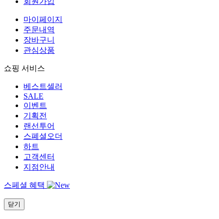
회원가입
마이페이지
주문내역
장바구니
관심상품
쇼핑 서비스
베스트셀러
SALE
이벤트
기획전
랜선투어
스폐셜오더
하트
고객센터
지점안내
스페셜 혜택
닫기