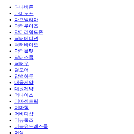
다나버튼
다비도프
다프넬리아
닥터루아즈
닥터리워드존
닥터메디션
닥터바이오
닥터블릿
닥터스쿡
닥터우
달모어
담백하루
대웅제약
대원제약
더나이스
더마센트릭
더마힐
더바디샵
더뷰툴즈
더블유드레스룸
더샘