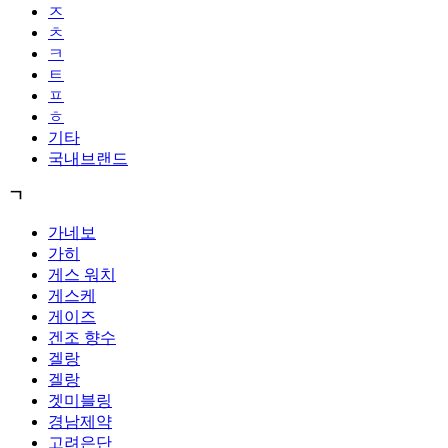
ㅈ
ㅊ
ㅋ
ㅌ
ㅍ
ㅎ
기타
국내브랜드
ㄱ
가네보
가히
게스 워치
게스케
게이즈
겐조 향수
겔랑
겔랑
겟미블링
경남제약
고려은단