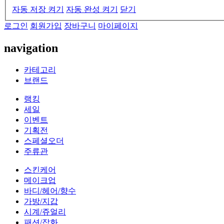
자동 저장 켜기
자동 완성 켜기
닫기
로그인
회원가입
장바구니
마이페이지
navigation
카테고리
브랜드
랭킹
세일
이벤트
기획전
스페셜오더
주류관
스킨케어
메이크업
바디/헤어/향수
가방/지갑
시계/쥬얼리
패션/잡화