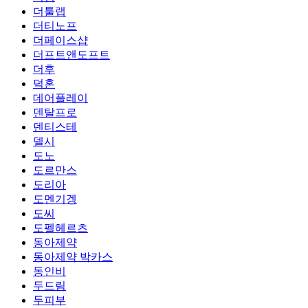
더툴랩
더티노프
더페이스샵
더프트앤도프트
더후
덕혼
데어플레이
덴탈프로
덴티스테
델시
도노
도르만스
도리아
도멘기겡
도씨
도펠헤르츠
동아제약
동아제약 박카스
동인비
두드림
두피부