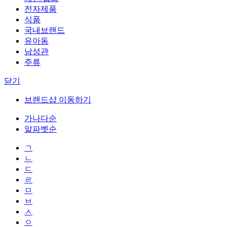
전자제품
식품
국내브랜드
유아동
남성관
주류
닫기
브랜드샵 이동하기
가나다순
알파벳순
ㄱ
ㄴ
ㄷ
ㄹ
ㅁ
ㅂ
ㅅ
ㅇ