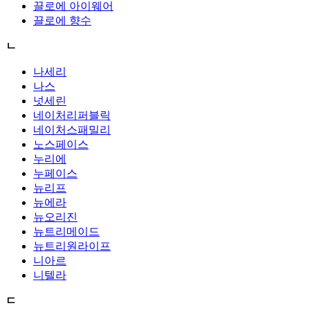
끌로에 아이웨어
끌로에 향수
ㄴ
나세리
나스
넛세린
네이처리퍼블릭
네이처스패밀리
노스페이스
누리에
누페이스
뉴리프
뉴에라
뉴오리진
뉴트리메이드
뉴트리원라이프
니아르
니텔라
ㄷ