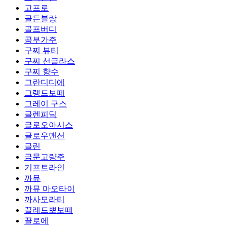
고프로
골든블랑
골프버디
공부가주
구찌 뷰티
구찌 선글라스
구찌 향수
그란디디에
그랭드보떼
그레이 구스
글렌피딕
글로오아시스
글로우맨션
글린
금문고량주
기프트라인
까뮤
까뮤 마오타이
까사모라티
끌레드뽀보떼
끌로에