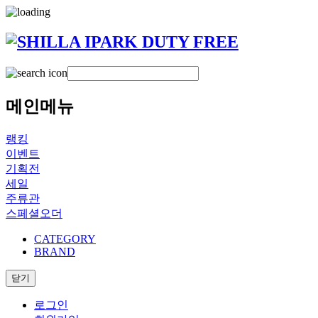
메인메뉴
랭킹
이벤트
기획전
세일
주류관
스페셜오더
CATEGORY
BRAND
닫기
로그인