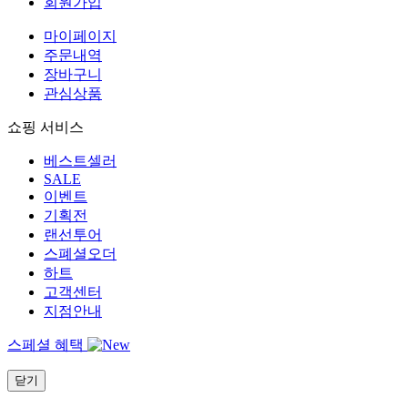
회원가입
마이페이지
주문내역
장바구니
관심상품
쇼핑 서비스
베스트셀러
SALE
이벤트
기획전
랜선투어
스폐셜오더
하트
고객센터
지점안내
스페셜 혜택
닫기