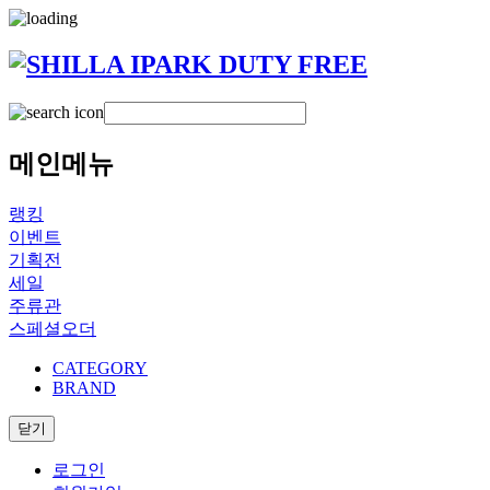
메인메뉴
랭킹
이벤트
기획전
세일
주류관
스페셜오더
CATEGORY
BRAND
닫기
로그인