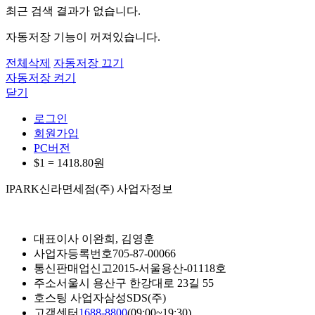
최근 검색 결과가 없습니다.
자동저장 기능이 꺼져있습니다.
전체삭제
자동저장 끄기
자동저장 켜기
닫기
로그인
회원가입
PC버전
$1 =
1418.80
원
IPARK신라면세점(주) 사업자정보
대표이사
이완희, 김영훈
사업자등록번호
705-87-00066
통신판매업신고
2015-서울용산-01118호
주소
서울시 용산구 한강대로 23길 55
호스팅 사업자
삼성SDS(주)
고객센터
1688-8800
(09:00~19:30)