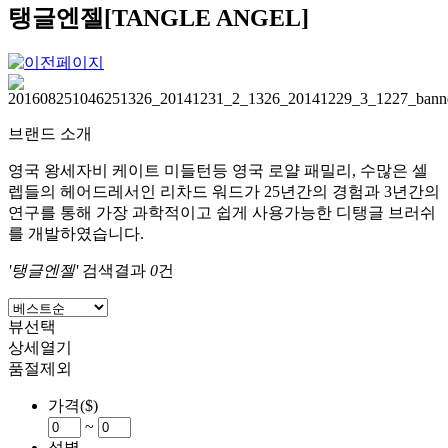
탱글엔젤[TANGLE ANGEL]
브랜드 소개
영국 왕세자비 케이트 미들턴등 영국 로얄 패밀리, 수많은 셀
렙들의 헤어드레서인 리차드 워드가 25년간의 경험과 3년간의
연구를 통해 가장 과학적이고 쉽게 사용가능한 디탱글 브러쉬
를 개발하였습니다.
'탱글엔젤'
검색결과
0
건
뷰선택
상세열기
품절제외
가격($)
~
성별