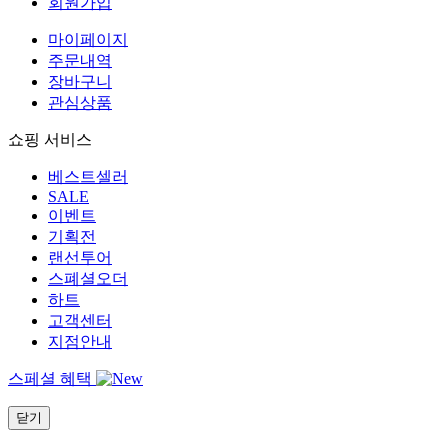
회원가입
마이페이지
주문내역
장바구니
관심상품
쇼핑 서비스
베스트셀러
SALE
이벤트
기획전
랜선투어
스폐셜오더
하트
고객센터
지점안내
스페셜 혜택
닫기