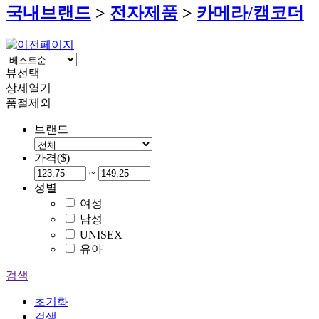
국내브랜드
>
전자제품
>
카메라/캠코더
뷰선택
상세열기
품절제외
브랜드
가격($)
~
성별
여성
남성
UNISEX
유아
검색
초기화
검색