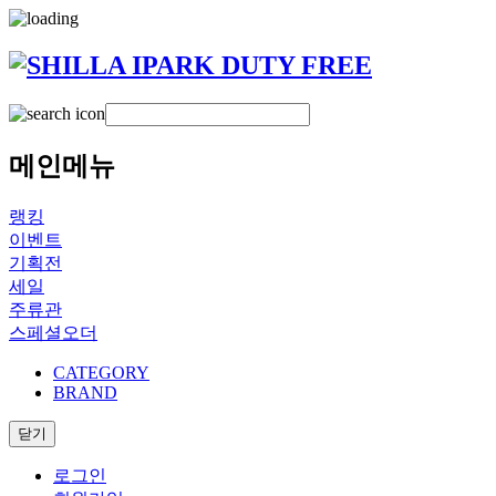
메인메뉴
랭킹
이벤트
기획전
세일
주류관
스페셜오더
CATEGORY
BRAND
닫기
로그인