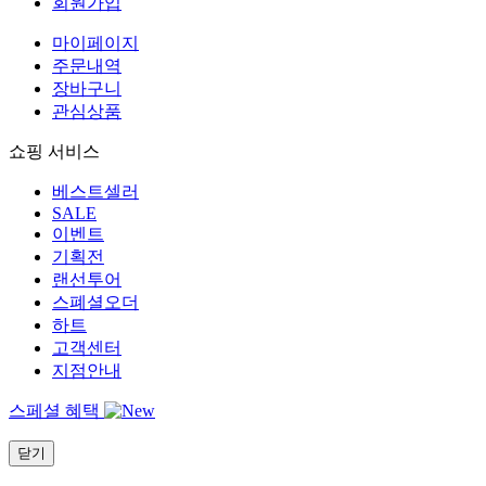
회원가입
마이페이지
주문내역
장바구니
관심상품
쇼핑 서비스
베스트셀러
SALE
이벤트
기획전
랜선투어
스폐셜오더
하트
고객센터
지점안내
스페셜 혜택
닫기