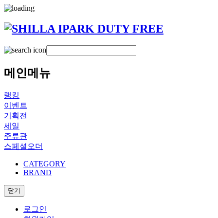
메인메뉴
랭킹
이벤트
기획전
세일
주류관
스페셜오더
CATEGORY
BRAND
닫기
로그인