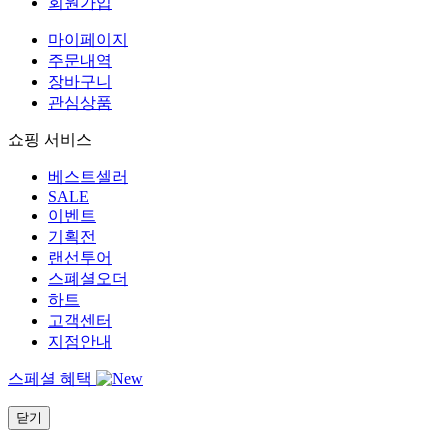
회원가입
마이페이지
주문내역
장바구니
관심상품
쇼핑 서비스
베스트셀러
SALE
이벤트
기획전
랜선투어
스폐셜오더
하트
고객센터
지점안내
스페셜 혜택
닫기